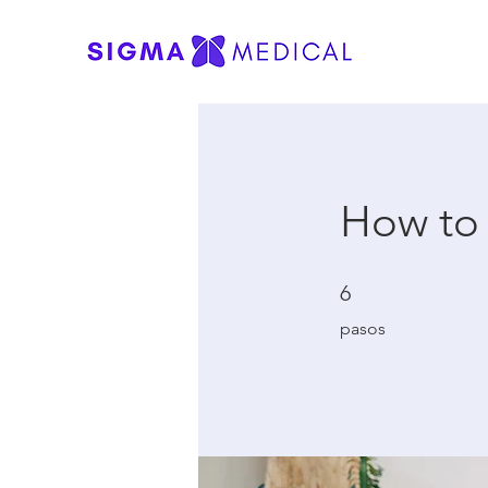
How to 
6 pasos
6
pasos