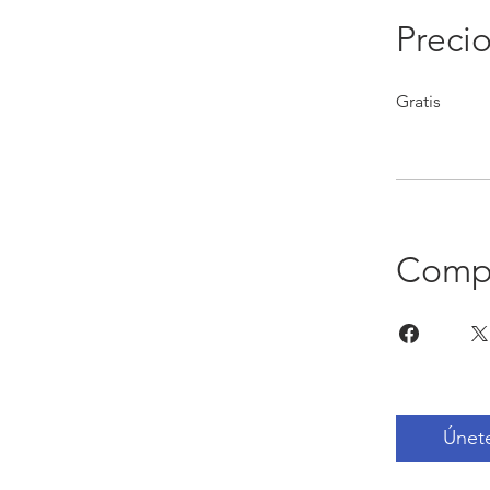
Preci
Gratis
Compa
Únet